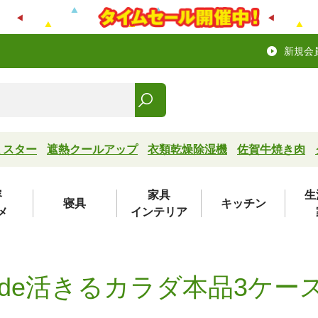
新規会
ミスター
遮熱クールアップ
衣類乾燥除湿機
佐賀牛焼き肉
容
家具
生
寝具
キッチン
メ
インテリア
de活きるカラダ本品3ケー