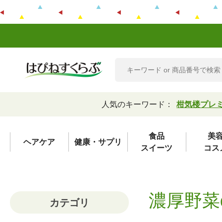
人気のキーワード：
柑気楼プレ
食品
美
ヘアケア
健康・サプリ
スイーツ
コス
濃厚野菜
カテゴリ