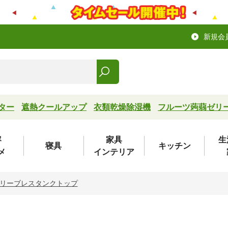
新規会
ター
遮熱クールアップ
衣類乾燥除湿機
フルーツ蒟蒻ゼリ
容
家具
生
寝具
キッチン
メ
インテリア
リーブレスタンクトップ