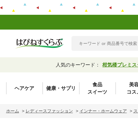
人気のキーワード：
柑気楼プレミス
食品
美
ヘアケア
健康・サプリ
スイーツ
コス
ホーム
>
レディースファッション
>
インナー・ホームウェア
>
ス