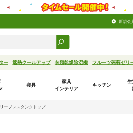
新規会
ター
遮熱クールアップ
衣類乾燥除湿機
フルーツ蒟蒻ゼリ
容
家具
生
寝具
キッチン
メ
インテリア
リーブレスタンクトップ