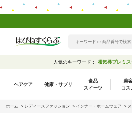
人気のキーワード：
柑気楼プレミス
食品
美
ヘアケア
健康・サプリ
スイーツ
コス
ホーム
>
レディースファッション
>
インナー・ホームウェア
>
ス