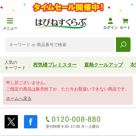
ログイン
カート
メニュー
人気の
柑気楼プレミスター
遮熱クールアップ
衣
キーワード
申し訳ございません。
ご指定の商品は販売終了か、ただ今お取扱いできない商品です。
ホームへ戻る
受付時間 9:30~17:00 月～土曜日