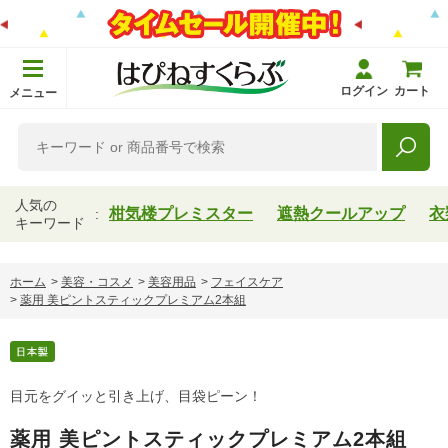
ログイン
カート
メニュー
人気の
柑気楼プレミスター
遮熱クールアップ
衣
キーワード
ホーム
>
美容・コスメ
>
美容用品
>
フェイスケア
>
薬用 美ピントスティックプレミアム2本組
目元をグイッと引き上げ、目袋ピーン！
薬用 美ピントスティックプレミアム2本組