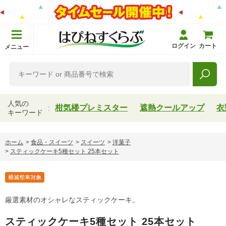
ログイン
カート
メニュー
人気の
柑気楼プレミスター
遮熱クールアップ
衣
キーワード
ホーム
>
食品・スイーツ
>
スイーツ
>
洋菓子
>
スティックケーキ5種セット 25本セット
厳選素材のオシャレなスティックケーキ。
スティックケーキ5種セット 25本セット