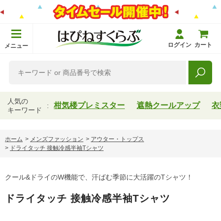
ログイン
カート
メニュー
人気の
柑気楼プレミスター
遮熱クールアップ
衣
キーワード
ホーム
>
メンズファッション
>
アウター・トップス
>
ドライタッチ 接触冷感半袖Tシャツ
クール&ドライのW機能で、汗ばむ季節に大活躍のTシャツ！
ドライタッチ 接触冷感半袖Tシャツ