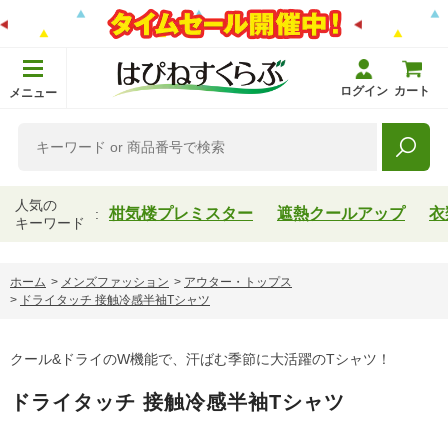
ログイン
カート
メニュー
人気の
柑気楼プレミスター
遮熱クールアップ
衣
キーワード
ホーム
>
メンズファッション
>
アウター・トップス
>
ドライタッチ 接触冷感半袖Tシャツ
クール&ドライのW機能で、汗ばむ季節に大活躍のTシャツ！
ドライタッチ 接触冷感半袖Tシャツ