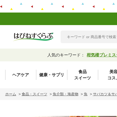
人気のキーワード：
柑気楼プレミス
食品
美
ヘアケア
健康・サプリ
スイーツ
コス
ホーム
>
食品・スイーツ
>
魚介類・海産物
>
魚
>
サバカツ＆サ