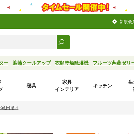
新規会
ター
遮熱クールアップ
衣類乾燥除湿機
フルーツ蒟蒻ゼリ
容
家具
生
寝具
キッチン
メ
インテリア
バ竜田揚げ