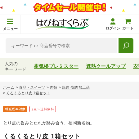
ログイン
カート
メニュー
人気の
柑気楼プレミスター
遮熱クールアップ
衣
キーワード
ホーム
>
食品・スイーツ
>
肉類
>
鶏肉･鶏肉加工品
>
くるくるとり皮 1箱セット
とり皮の旨みとたれが絡み合う、福岡新名物。
くるくるとり皮 1箱セット