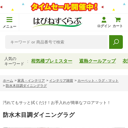
ログイン
カート
メニュー
人気の
柑気楼プレミスター
遮熱クールアップ
衣
キーワード
ホーム
>
家具・インテリア
>
インテリア雑貨
>
カーペット・ラグ・マット
>
防水木目調ダイニングラグ
汚れてもサッと拭くだけ！お手入れが簡単なフロアマット！
防水木目調ダイニングラグ