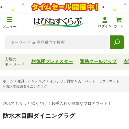
ログイン
カート
メニュー
人気の
柑気楼プレミスター
遮熱クールアップ
衣
キーワード
ホーム
>
家具・インテリア
>
インテリア雑貨
>
カーペット・ラグ・マット
>
防水木目調ダイニングラグ
汚れてもサッと拭くだけ！お手入れが簡単なフロアマット！
防水木目調ダイニングラグ