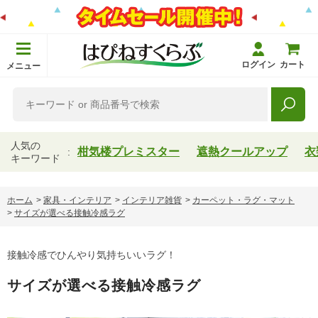
ログイン
カート
メニュー
人気の
柑気楼プレミスター
遮熱クールアップ
衣
キーワード
ホーム
>
家具・インテリア
>
インテリア雑貨
>
カーペット・ラグ・マット
>
サイズが選べる接触冷感ラグ
接触冷感でひんやり気持ちいいラグ！
サイズが選べる接触冷感ラグ