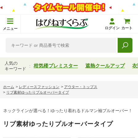
ログイン
カート
メニュー
人気の
柑気楼プレミスター
遮熱クールアップ
衣
キーワード
ホーム
>
レディースファッション
>
アウター・トップス
>
リブ素材ゆったりプルオーバータイプ
ネックラインが選べる！ゆったり着れるドルマン袖プルオーバー！
リブ素材ゆったりプルオーバータイプ