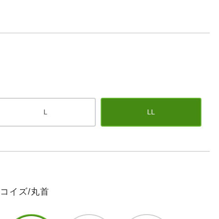
L
LL
コイズ/丸首