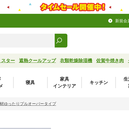
新規会
ミスター
遮熱クールアップ
衣類乾燥除湿機
佐賀牛焼き肉
容
家具
生
寝具
キッチン
メ
インテリア
材ゆったりプルオーバータイプ