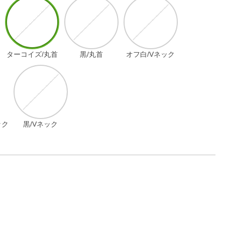
ターコイズ/丸首
黒/丸首
オフ白/Vネック
ック
黒/Vネック