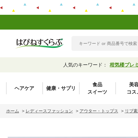
人気のキーワード：
柑気楼プレ
食品
美
ヘアケア
健康・サプリ
スイーツ
コス
ホーム
>
レディースファッション
>
アウター・トップス
>
リブ素