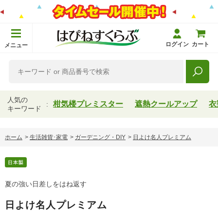
ログイン
カート
メニュー
人気の
柑気楼プレミスター
遮熱クールアップ
衣
キーワード
ホーム
>
生活雑貨･家電
>
ガーデニング・DIY
>
日よけ名人プレミアム
夏の強い日差しをはね返す
日よけ名人プレミアム