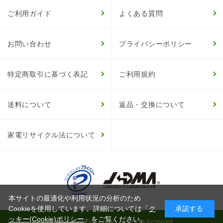
ご利用ガイド
よくある質問
お問い合わせ
プライバシーポリシー
特定商取引に基づく表記
ご利用規約
送料について
返品・交換について
家電リサイクル法について
本サイトの最適化や利用状況の分析のため
Cookieを使用しています。詳細については「
ク
承諾する
ッキー(Cookie)ポリシー
」をご覧ください。
© HappinessClub Co.Ltd. All Rights Reserved.