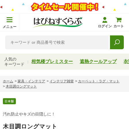
ログイン
カート
メニュー
人気の
柑気楼プレミスター
遮熱クールアップ
衣
キーワード
ホーム
>
家具・インテリア
>
インテリア雑貨
>
カーペット・ラグ・マット
>
木目調ロングマット
汚れ防止やキズの目隠しに！
木目調ロングマット