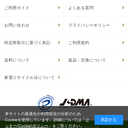
ご利用ガイド
よくある質問
お問い合わせ
プライバシーポリシー
特定商取引に基づく表記
ご利用規約
送料について
返品・交換について
家電リサイクル法について
本サイトの最適化や利用状況の分析のため
Cookieを使用しています。詳細については「
ク
承諾する
ッキー(Cookie)ポリシー
」をご覧ください。
© HappinessClub Co.Ltd. All Rights Reserved.