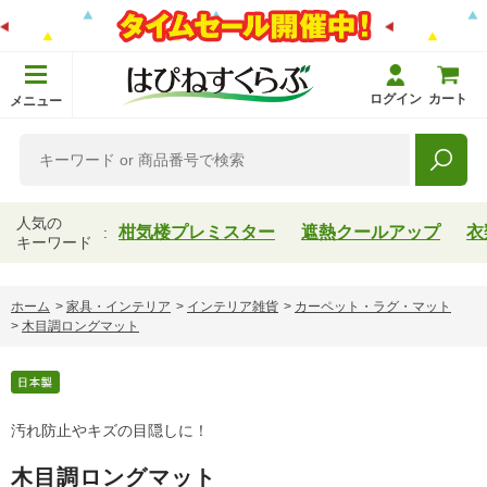
ログイン
カート
メニュー
人気の
柑気楼プレミスター
遮熱クールアップ
衣
キーワード
ホーム
>
家具・インテリア
>
インテリア雑貨
>
カーペット・ラグ・マット
>
木目調ロングマット
汚れ防止やキズの目隠しに！
木目調ロングマット