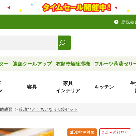
新規会
ター
遮熱クールアップ
衣類乾燥除湿機
フルーツ蒟蒻ゼリ
容
家具
生
寝具
キッチン
メ
インテリア
の他穀類
>
冷凍ひとくちいなり 8袋セット