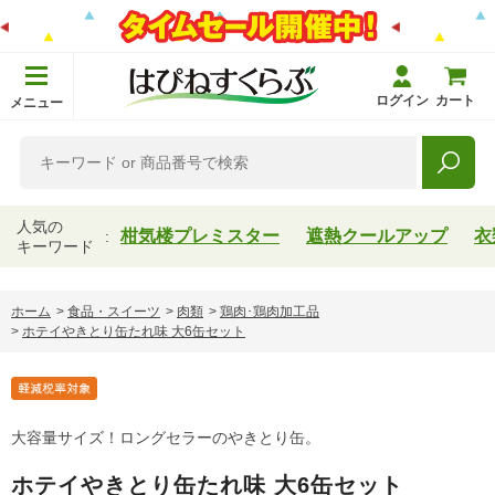
ログイン
カート
メニュー
人気の
柑気楼プレミスター
遮熱クールアップ
衣
キーワード
ホーム
>
食品・スイーツ
>
肉類
>
鶏肉･鶏肉加工品
>
ホテイやきとり缶たれ味 大6缶セット
大容量サイズ！ロングセラーのやきとり缶。
ホテイやきとり缶たれ味 大6缶セット