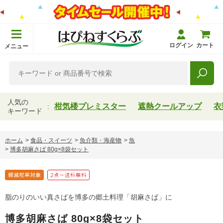
ログイン
カート
メニュー
人気の
柑気楼プレミスター
遮熱クールアップ
衣
キーワード
ホーム
>
食品・スイーツ
>
魚介類・海産物
>
魚
>
博多胡麻さば 80g×8袋セット
脂のりのいい真さばを博多の郷土料理「胡麻さば」に
博多胡麻さば 80g×8袋セット