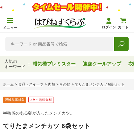
ログイン
カート
メニュー
人気の
柑気楼プレミスター
遮熱クールアップ
衣
キーワード
ホーム
>
食品・スイーツ
>
肉類
>
その他
>
てりたまメンチカツ 6袋セット
半熟感のある卵が入ったメンチカツ。
てりたまメンチカツ 6袋セット