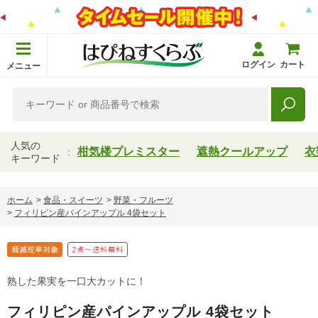
ログイン
カート
メニュー
人気の
柑気楼プレミスター
遮熱クールアップ
衣
キーワード
ホーム
>
食品・スイーツ
>
野菜・フルーツ
>
フィリピン産パインアップル 4袋セット
熟した果実を一口大カットに！
フィリピン産パインアップル 4袋セット