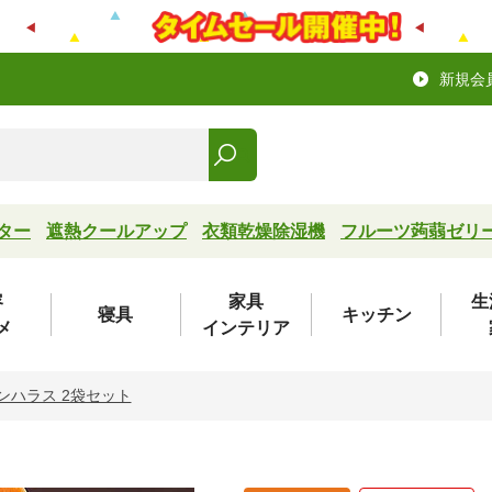
新規会
ター
遮熱クールアップ
衣類乾燥除湿機
フルーツ蒟蒻ゼリ
容
家具
生
寝具
キッチン
メ
インテリア
ンハラス 2袋セット