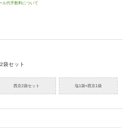
ル代手数料について
2袋セット
西京2袋セット
塩1袋+西京1袋