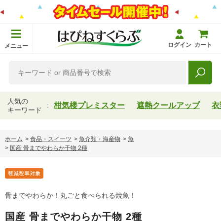
ログイン
カート
メニュー
人気の
柑気楼プレミスター
遮熱クールアップ
衣
キーワード
ホーム
>
食品・スイーツ
>
魚介類・海産物
>
魚
>
国産 骨までやわらか干物 2種
骨までやわらか！丸ごと食べられる焼魚！
国産 骨までやわらか干物 2種