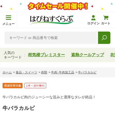
ログイン
カート
メニュー
人気の
柑気楼プレミスター
遮熱クールアップ
衣
キーワード
ホーム
>
食品・スイーツ
>
肉類
>
牛肉･牛肉加工品
>
牛バラカルビ
牛バラカルビ肉のジューシーな旨みと濃厚なタレが絶品！
牛バラカルビ