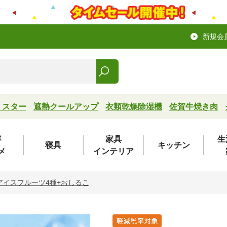
新規会
ミスター
遮熱クールアップ
衣類乾燥除湿機
佐賀牛焼き肉
容
家具
生
寝具
キッチン
メ
インテリア
アイスフルーツ4種+おしるこ