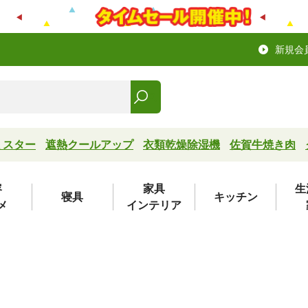
新規会
ミスター
遮熱クールアップ
衣類乾燥除湿機
佐賀牛焼き肉
容
家具
生
寝具
キッチン
メ
インテリア