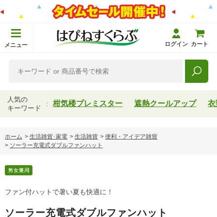
ログイン
カート
メニュー
人気の
柑気楼プレミスター
遮熱クールアップ
衣
キーワード
ホーム
>
生活雑貨･家電
>
生活雑貨
>
便利・アイデア雑貨
>
ソーラー充電式ダブルファンハット
ファン付ハットで暑い夏も快適に！
ソーラー充電式ダブルファンハット