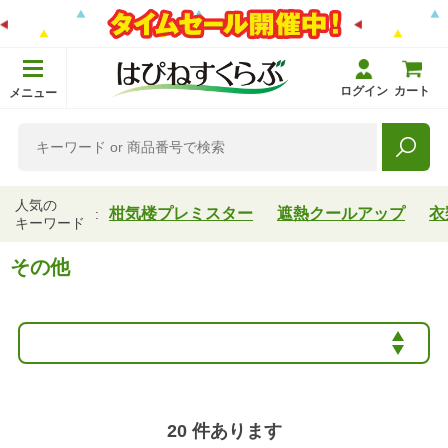
ログイン
カート
メニュー
人気の
柑気楼プレミスター
遮熱クールアップ
衣
キーワード
その他
20
件あります