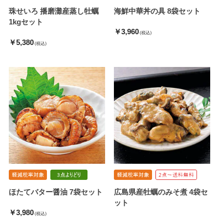
珠せいろ 播磨灘産蒸し牡蠣
海鮮中華丼の具 8袋セット
1kgセット
￥3,960
(税込)
￥5,380
(税込)
ほたてバター醤油 7袋セット
広島県産牡蠣のみそ煮 4袋セ
ット
￥3,980
(税込)