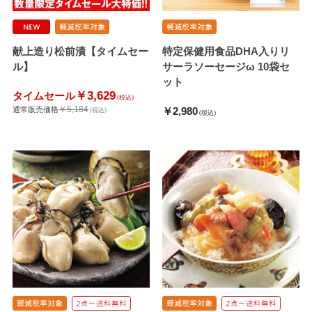
献上造り松前漬【タイムセー
特定保健用食品DHA入りリ
ル】
サーラソーセージω 10袋セ
ット
￥3,629
タイムセール
(税込)
￥5,184
通常販売価格
￥2,980
(税込)
(税込)