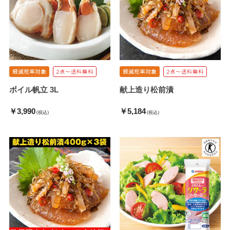
ボイル帆立 3L
献上造り松前漬
￥3,990
￥5,184
(税込)
(税込)