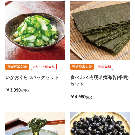
いかおくら 3パックセット
食べ比べ 有明若摘海苔(半切)
セット
￥3,990
(税込)
￥4,980
(税込)