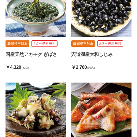
国産天然アカモク ぎばさ
宍道湖産大和しじみ
￥4,320
￥2,700
(税込)
(税込)